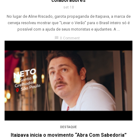
colaboradores
set 18
No lugar de Aline Riscado, garota propaganda de Itaipava, a marca de
cerveja resolveu mostrar que “Levar o Verão” para o Brasil inteiro só é
possível com a ajuda de seus motoristas e ajudantes. A ...
chat_bubble
0 Comment
DESTAQUE
Itaipava inicia o movimento “Abra Com Sabedoria”