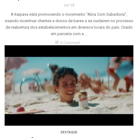
out 08
A Itaipava está promovendo o movimento “Abra Com Sabedoria”,
visando incentivar clientes e donos de bares a se cuidarem no processo
de reabertura dos estabelecimentos em diversos locais do país. Criado
em parceria com a ...
chat_bubble
0 Comment
DESTAQUE