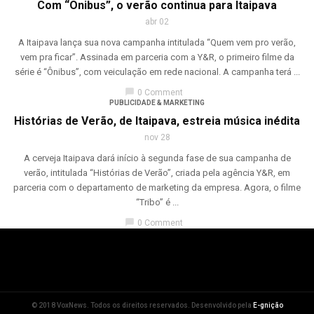
Com “Ônibus”, o verão continua para Itaipava
abr 02
A Itaipava lança sua nova campanha intitulada “Quem vem pro verão,
vem pra ficar”. Assinada em parceria com a Y&R, o primeiro filme da
série é “Ônibus”, com veiculação em rede nacional. A campanha terá ...
chat_bubble
0 Comment
PUBLICIDADE & MARKETING
Histórias de Verão, de Itaipava, estreia música inédita
nov 28
A cerveja Itaipava dará início à segunda fase de sua campanha de
verão, intitulada “Histórias de Verão”, criada pela agência Y&R, em
parceria com o departamento de marketing da empresa. Agora, o filme
“Tribo” é ...
chat_bubble
0 Comment
© 2018 VoxNews. Todos os direitos reservados. Desenvolvido pela
E-gnição