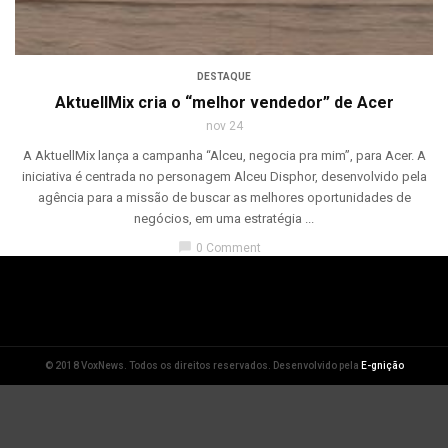
DESTAQUE
AktuellMix cria o “melhor vendedor” de Acer
nov 24
A AktuellMix lança a campanha “Alceu, negocia pra mim”, para Acer. A
iniciativa é centrada no personagem Alceu Disphor, desenvolvido pela
agência para a missão de buscar as melhores oportunidades de
negócios, em uma estratégia ...
chat_bubble
0 Comment
© 2018 VoxNews. Todos os direitos reservados. Desenvolvido pela
E-gnição