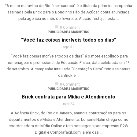
“A maior maravilha do Rio é ser carioca” é o título da primeira campanha
assinada pela Brick para o Bondinho Pão de Açúcar, conta anunciada
pela agência no mês de fevereiro. A ação festeja nesta ...
chat_bubble
0 Comment
PUBLICIDADE & MARKETING
“Você faz coisas incríveis todos os dias”
ago 31
“Você faz coisas incríveis todos os dias” é o mote escolhido para
homenagear o profissional de Educação Física, data celebrada em 1º.
de setembro. A campanha intitulada “Orientação Certa” tem assinatura
da Brick e ...
chat_bubble
0 Comment
PUBLICIDADE & MARKETING
Brick contrata para Mídia e Atendimento
nov 24
A Agência Brick, do Rio de Janeiro, anuncia contratações para os
departamentos de Mídia e Atendimento. Lorraine Nalin chega como
coordenadora de Mídia Online e tem passagens por empresas B2W
Digital e Comprafacil.com, além das ...