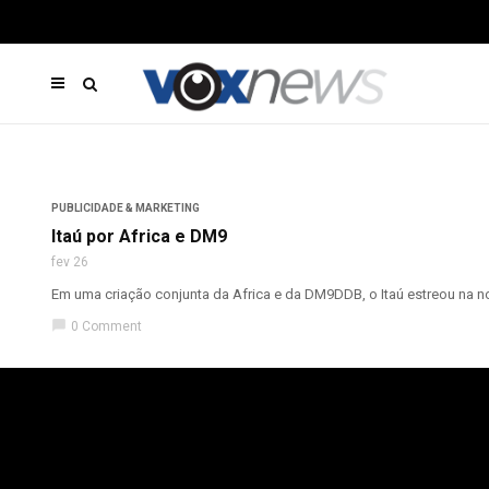
PUBLICIDADE & MARKETING
Itaú por Africa e DM9
fev 26
Em uma criação conjunta da Africa e da DM9DDB, o Itaú estreou na noit
chat_bubble
0 Comment