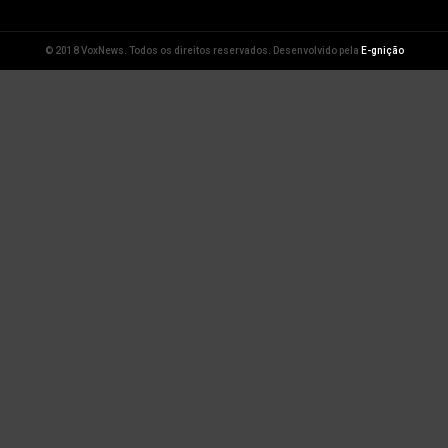
© 2018 VoxNews. Todos os direitos reservados. Desenvolvido pela
E-gnição