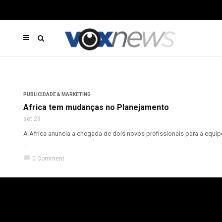
PUBLICIDADE & MARKETING
Africa tem mudanças no Planejamento
set 29
A Africa anuncia a chegada de dois novos profissionais para a equi
...
chat_bubble
0 Comment