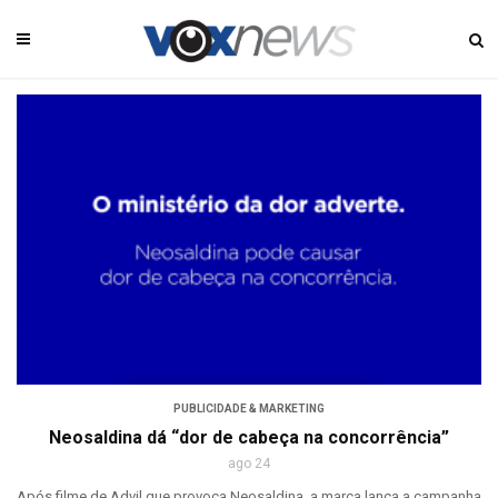
PUBLICIDADE & MARKETING
Neosaldina dá “dor de cabeça na concorrência”
ago 24
Após filme de Advil que provoca Neosaldina, a marca lança a campanha