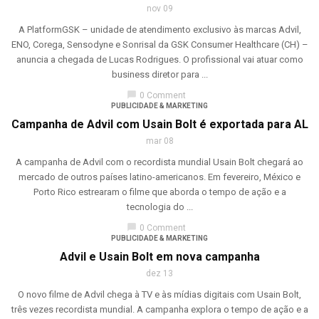
nov 09
A PlatformGSK – unidade de atendimento exclusivo às marcas Advil,
ENO, Corega, Sensodyne e Sonrisal da GSK Consumer Healthcare (CH) –
anuncia a chegada de Lucas Rodrigues. O profissional vai atuar como
business diretor para ...
chat_bubble
0 Comment
PUBLICIDADE & MARKETING
Campanha de Advil com Usain Bolt é exportada para AL
mar 08
A campanha de Advil com o recordista mundial Usain Bolt chegará ao
mercado de outros países latino-americanos. Em fevereiro, México e
Porto Rico estrearam o filme que aborda o tempo de ação e a
tecnologia do ...
chat_bubble
0 Comment
PUBLICIDADE & MARKETING
Advil e Usain Bolt em nova campanha
dez 13
O novo filme de Advil chega à TV e às mídias digitais com Usain Bolt,
três vezes recordista mundial. A campanha explora o tempo de ação e a