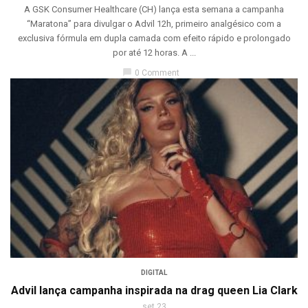
A GSK Consumer Healthcare (CH) lança esta semana a campanha
“Maratona” para divulgar o Advil 12h, primeiro analgésico com a
exclusiva fórmula em dupla camada com efeito rápido e prolongado
por até 12 horas. A ...
chat_bubble
0 Comment
DIGITAL
Advil lança campanha inspirada na drag queen Lia Clark
set 23