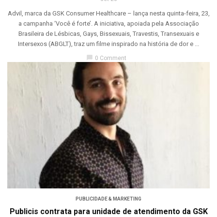
Advil, marca da GSK Consumer Healthcare – lança nesta quinta-feira, 23,
a campanha ‘Você é forte’. A iniciativa, apoiada pela Associação
Brasileira de Lésbicas, Gays, Bissexuais, Travestis, Transexuais e
Intersexos (ABGLT), traz um filme inspirado na história de dor e ...
chat_bubble
0 Comment
PUBLICIDADE & MARKETING
Publicis contrata para unidade de atendimento da GSK