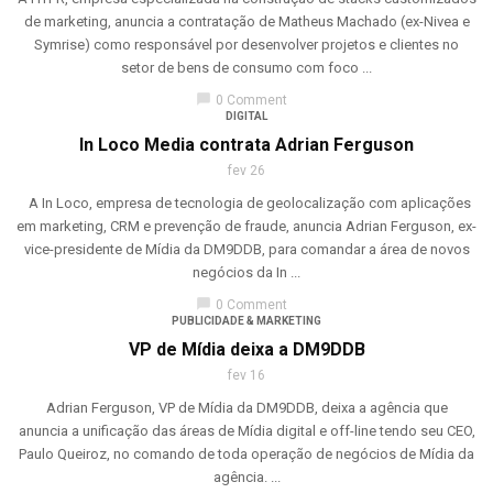
de marketing, anuncia a contratação de Matheus Machado (ex-Nivea e
Symrise) como responsável por desenvolver projetos e clientes no
setor de bens de consumo com foco ...
chat_bubble
0 Comment
DIGITAL
In Loco Media contrata Adrian Ferguson
fev 26
A In Loco, empresa de tecnologia de geolocalização com aplicações
em marketing, CRM e prevenção de fraude, anuncia Adrian Ferguson, ex-
vice-presidente de Mídia da DM9DDB, para comandar a área de novos
negócios da In ...
chat_bubble
0 Comment
PUBLICIDADE & MARKETING
VP de Mídia deixa a DM9DDB
fev 16
Adrian Ferguson, VP de Mídia da DM9DDB, deixa a agência que
anuncia a unificação das áreas de Mídia digital e off-line tendo seu CEO,
Paulo Queiroz, no comando de toda operação de negócios de Mídia da
agência. ...