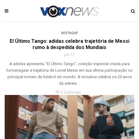
DESTAQUE
El Último Tango: adidas celebra trajetória de Messi
rumo à despedida dos Mundiais
jun 17
A adidas apresenta “El Último Tango”, coleção especial criada para
homenagear a trajetória de Lionel Messi em sua última participação no
principal torneio de futebol do mundo. A iniciativa celebra os 20 anos
da estreia ...
chat_bubble
0 Comment