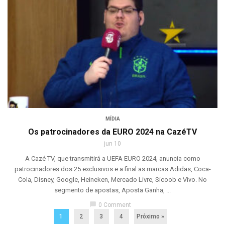
MÍDIA
Os patrocinadores da EURO 2024 na CazéTV
jun 10
A Cazé TV, que transmitirá a UEFA EURO 2024, anuncia como
patrocinadores dos 25 exclusivos e a final as marcas Adidas, Coca-
Cola, Disney, Google, Heineken, Mercado Livre, Sicoob e Vivo. No
segmento de apostas, Aposta Ganha, ...
chat_bubble
0 Comment
1
2
3
4
Próximo »