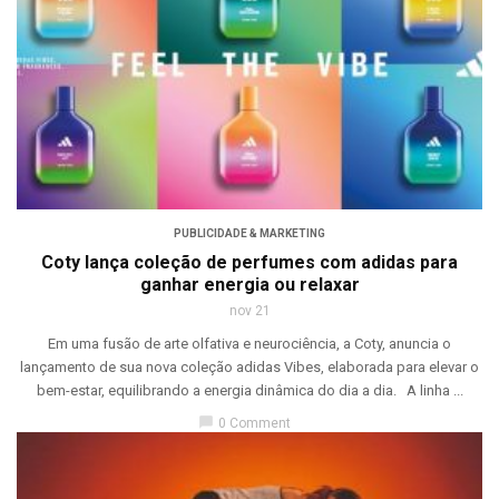
PUBLICIDADE & MARKETING
Coty lança coleção de perfumes com adidas para
ganhar energia ou relaxar
nov 21
Em uma fusão de arte olfativa e neurociência, a Coty, anuncia o
lançamento de sua nova coleção adidas Vibes, elaborada para elevar o
bem-estar, equilibrando a energia dinâmica do dia a dia. A linha ...
chat_bubble
0 Comment