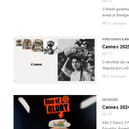
jun 22
O Brasil garant
áreas já divulga
chat_bubble
0 Comment
PUBLICIDADE & M
Cannes 2025:
jun 17
O shortlist da 
disputa por Leõ
chat_bubble
0 Comment
DESTAQUE
Cannes 2024
jun 20
São 2 Ouros, 3 
Equador, Argentin