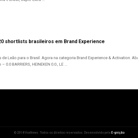
0 shortlists brasileiros em Brand Experience
 de Leão para o Brasil. Agora na categoria Brand Experience & Activation. 
 – 0.0 BARRIERS, HEINEKEN 0.0., LE ...
© 2018 VoxNews. Todos os direitos reservados. Desenvolvido pela
E-gnição