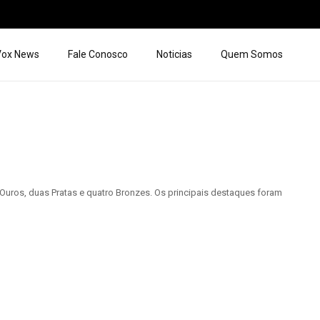
 Vox News
Fale Conosco
Noticias
Quem Somos
 Ouros, duas Pratas e quatro Bronzes. Os principais destaques foram