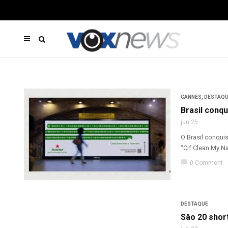
CANNES
,
DESTAQ
Brasil conq
jun 25
O Brasil conqui
“Cif Clean My N
chat_bubble
0 Comment
DESTAQUE
São 20 short