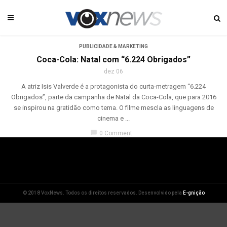
PUBLICIDADE & MARKETING
Coca-Cola: Natal com “6.224 Obrigados”
dez 06
A atriz Isis Valverde é a protagonista do curta-metragem “6.224
Obrigados”, parte da campanha de Natal da Coca-Cola, que para 2016
se inspirou na gratidão como tema. O filme mescla as linguagens de
cinema e ...
chat_bubble
0 Comment
© 2018 VoxNews. Todos os direitos reservados. Desenvolvido pela
E-gnição