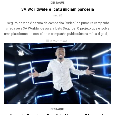
DESTAQUE
3A Worldwide e Icatu iniciam parceria
set 20
Seguro de vida é o tema da campanha “Vidas” da primeira campanha
criada pela 3A Worldwide para a Icatu Seguros. O projeto que envolve
uma plataforma de conteúdo e campanha publicitária na mídia digital, ...
chat_bubble
0 Comment
DESTAQUE