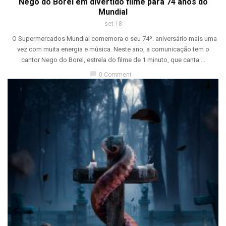
Nego do Borel em divertido filme para 74 anos do
Mundial
set 18
O Supermercados Mundial comemora o seu 74º. aniversário mais uma
vez com muita energia e música. Neste ano, a comunicação tem o
cantor Nego do Borel, estrela do filme de 1 minuto, que canta ...
chat_bubble
0 Comment