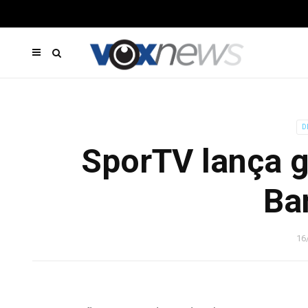
D
SporTV lança 
Ba
16