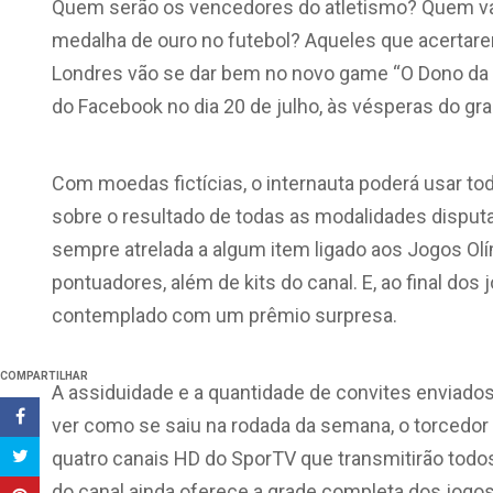
Quem serão os vencedores do atletismo? Quem vai 
medalha de ouro no futebol? Aqueles que acertare
Londres vão se dar bem no novo game “O Dono da 
do Facebook no dia 20 de julho, às vésperas do gr
Com moedas fictícias, o internauta poderá usar to
sobre o resultado de todas as modalidades disput
sempre atrelada a algum item ligado aos Jogos Ol
pontuadores, além de kits do canal. E, ao final do
contemplado com um prêmio surpresa.
COMPARTILHAR
A assiduidade e a quantidade de convites enviado
ver como se saiu na rodada da semana, o torcedo
quatro canais HD do SporTV que transmitirão todos
do canal ainda oferece a grade completa dos jogos 