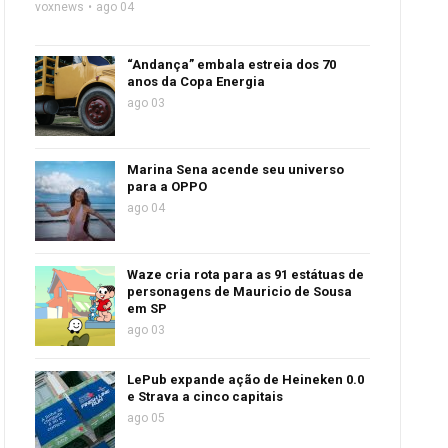
voxnews
ago 04
“Andança” embala estreia dos 70
anos da Copa Energia
ago 03
Marina Sena acende seu universo
para a OPPO
ago 04
Waze cria rota para as 91 estátuas de
personagens de Mauricio de Sousa
em SP
ago 03
LePub expande ação de Heineken 0.0
e Strava a cinco capitais
ago 05