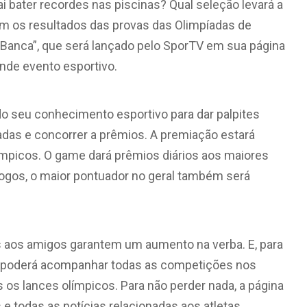
bater recordes nas piscinas? Qual seleção levará a
m os resultados das provas das Olimpíadas de
Banca”, que será lançado pelo SporTV em sua página
ande evento esportivo.
do seu conhecimento esportivo para dar palpites
adas e concorrer a prêmios. A premiação estará
ímpicos. O game dará prêmios diários aos maiores
s jogos, o maior pontuador no geral também será
s aos amigos garantem um aumento na verba. E, para
r poderá acompanhar todas as competições nos
 os lances olímpicos. Para não perder nada, a página
e todas as notícias relacionadas aos atletas.