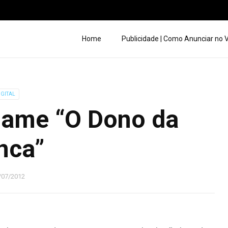
Home
Publicidade | Como Anunciar no
IGITAL
game “O Dono da
nca”
/07/2012