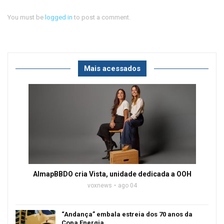
You must be
logged in
to post a comment.
Mais acessados
AlmapBBDO cria Vista, unidade dedicada a OOH
voxnews
ago 04
“Andança” embala estreia dos 70 anos da
Copa Energia