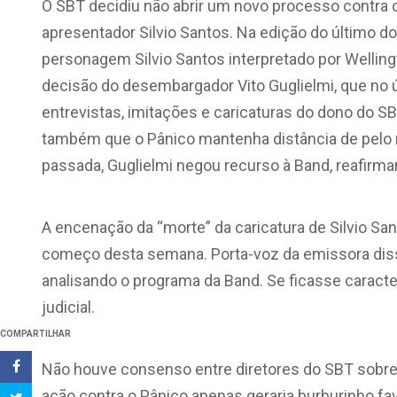
O SBT decidiu não abrir um novo processo contra 
apresentador Silvio Santos. Na edição do último 
personagem Silvio Santos interpretado por Wellin
decisão do desembargador Vito Guglielmi, que no úl
entrevistas, imitações e caricaturas do dono do S
também que o Pânico mantenha distância de pelo
passada, Guglielmi negou recurso à Band, reafirma
A encenação da “morte” da caricatura de Silvio Sa
começo desta semana. Porta-voz da emissora dis
analisando o programa da Band. Se ficasse caracte
judicial.
COMPARTILHAR
Não houve consenso entre diretores do SBT sobre
ação contra o Pânico apenas geraria burburinho fa