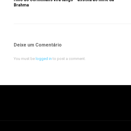
Brahma
Deixe um Comentário
You must be
logged in
to post a comment.