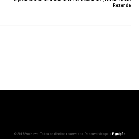
Rezende
© 2018 VoxNews. Todos os direitos reservados. Desenvolvido pela
E-gnição