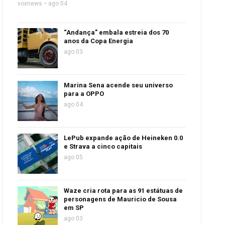
voxnews
ago 04
“Andança” embala estreia dos 70
anos da Copa Energia
ago 03
Marina Sena acende seu universo
para a OPPO
ago 04
LePub expande ação de Heineken 0.0
e Strava a cinco capitais
ago 05
Waze cria rota para as 91 estátuas de
personagens de Mauricio de Sousa
em SP
ago 03