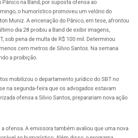
o Pânico na Band, por suposta ofensa ao
domingo, o humorístico promoveu um velório do
gton Muniz. A encenação do Pânico, em tese, afrontou
timo dia 28 proibiu a Band de exibir imagens,
BT, sob pena de multa de R$ 100 mil. Determinou
 menos cem metros de Silvio Santos. Na semana
ndo a proibição.
ntos mobilizou o departamento jurídico do SBT no
se na segunda-feira que os advogados estavam
rizada ofensa a Silvio Santos, preparariam nova ação
 a ofensa. A emissora também avaliou que uma nova
vorável ao humorístico. Além disso, o programa