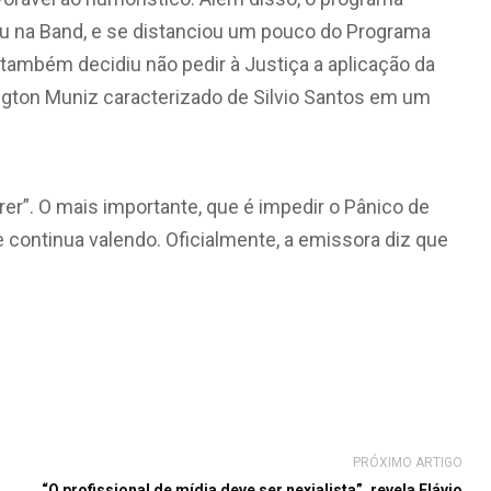
eou na Band, e se distanciou um pouco do Programa
 também decidiu não pedir à Justiça a aplicação da
ington Muniz caracterizado de Silvio Santos em um
rer”. O mais importante, que é impedir o Pânico de
o e continua valendo. Oficialmente, a emissora diz que
PRÓXIMO ARTIGO
“O profissional de mídia deve ser nexialista”, revela Flávio