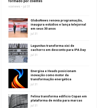
formado por clientes
voxnews
jul 31
GloboNews renova programação,
inaugura estúdios e lança telejornal
em seus 30 anos
jul 31
Lagunitas transforma xixi de
cachorro em desconto para IPA Day
jul 31
Energisa e Heads posicionam
inovação como motor da
transformação energética
jul 31
Felina transforma edifício Copan em
plataforma de mídia para marcas
jul 31