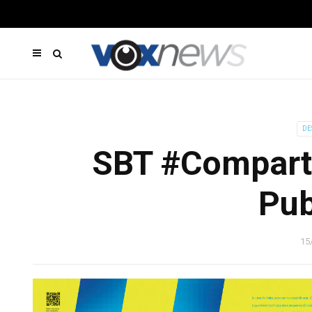
DE
SBT #Comparti
Pub
15