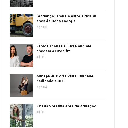
“Andança” embala estreia dos 70
anos da Copa Energia
ago 03
Fabio Urbanas e Luci Bondiole
chegam à Ozen.fm
jul 31
AlmapBBDO cria Vista, unidade
dedicada a OOH
ago 04
Estadão reativa área de Afiliação
jul 31