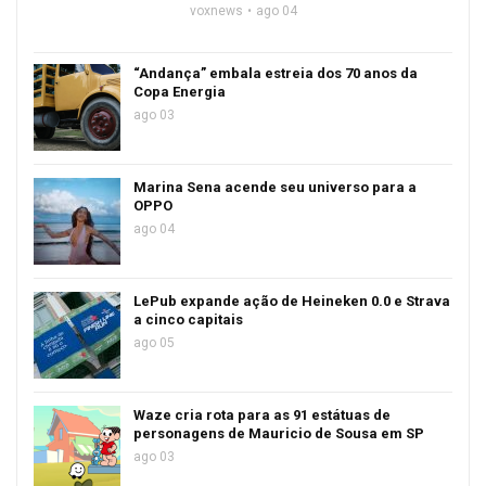
voxnews
ago 04
“Andança” embala estreia dos 70 anos da
Copa Energia
ago 03
Marina Sena acende seu universo para a
OPPO
ago 04
LePub expande ação de Heineken 0.0 e Strava
a cinco capitais
ago 05
Waze cria rota para as 91 estátuas de
personagens de Mauricio de Sousa em SP
ago 03