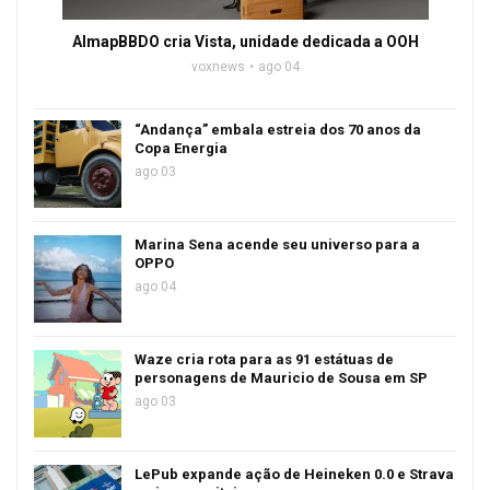
AlmapBBDO cria Vista, unidade dedicada a OOH
voxnews
ago 04
“Andança” embala estreia dos 70 anos da
Copa Energia
ago 03
Marina Sena acende seu universo para a
OPPO
ago 04
Waze cria rota para as 91 estátuas de
personagens de Mauricio de Sousa em SP
ago 03
LePub expande ação de Heineken 0.0 e Strava