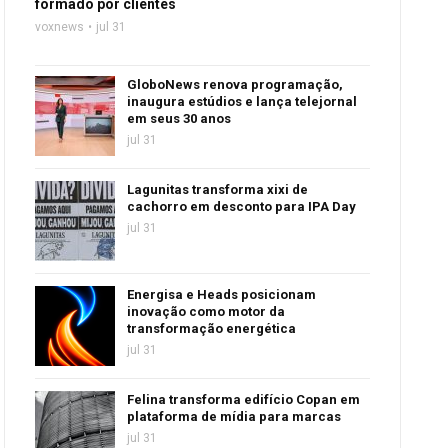
formado por clientes
voxnews
jul 31
GloboNews renova programação,
inaugura estúdios e lança telejornal
em seus 30 anos
jul 31
Lagunitas transforma xixi de
cachorro em desconto para IPA Day
jul 31
Energisa e Heads posicionam
inovação como motor da
transformação energética
jul 31
Felina transforma edifício Copan em
plataforma de mídia para marcas
jul 31