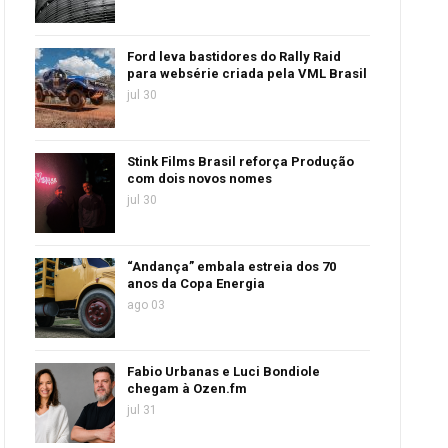
Ford leva bastidores do Rally Raid
para websérie criada pela VML Brasil
jul 30
Stink Films Brasil reforça Produção
com dois novos nomes
jul 30
“Andança” embala estreia dos 70
anos da Copa Energia
ago 03
Fabio Urbanas e Luci Bondiole
chegam à Ozen.fm
jul 31