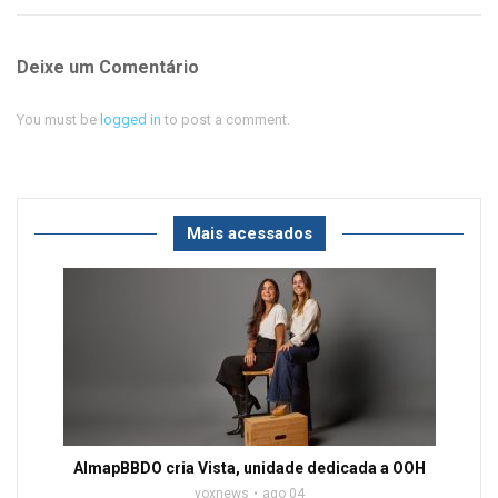
Deixe um Comentário
You must be
logged in
to post a comment.
Mais acessados
AlmapBBDO cria Vista, unidade dedicada a OOH
voxnews
ago 04