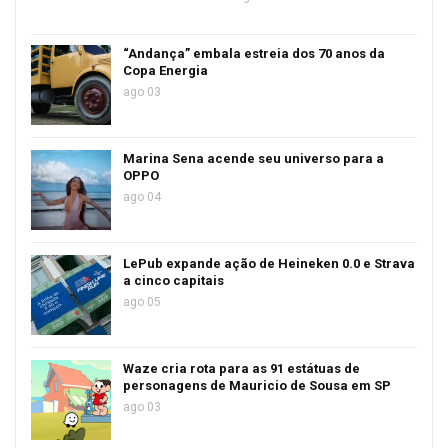
“Andança” embala estreia dos 70 anos da
Copa Energia
ago 03
Marina Sena acende seu universo para a
OPPO
ago 04
LePub expande ação de Heineken 0.0 e Strava
a cinco capitais
ago 05
Waze cria rota para as 91 estátuas de
personagens de Mauricio de Sousa em SP
ago 03