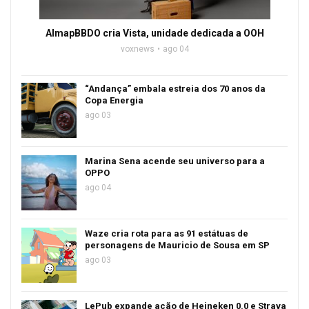
AlmapBBDO cria Vista, unidade dedicada a OOH
voxnews
ago 04
“Andança” embala estreia dos 70 anos da
Copa Energia
ago 03
Marina Sena acende seu universo para a
OPPO
ago 04
Waze cria rota para as 91 estátuas de
personagens de Mauricio de Sousa em SP
ago 03
LePub expande ação de Heineken 0.0 e Strava