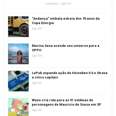
voxnews
ago 04
“Andança” embala estreia dos 70 anos da
Copa Energia
ago 03
Marina Sena acende seu universo para a
OPPO
ago 04
LePub expande ação de Heineken 0.0 e Strava
a cinco capitais
ago 05
Waze cria rota para as 91 estátuas de
personagens de Mauricio de Sousa em SP
ago 03