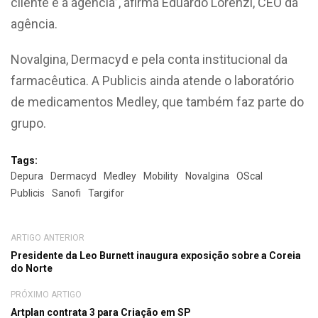
cliente e a agência”, afirma Eduardo Lorenzi, CEO da
agência.
Novalgina, Dermacyd e pela conta institucional da
farmacêutica. A Publicis ainda atende o laboratório
de medicamentos Medley, que também faz parte do
grupo.
Tags:
Depura
Dermacyd
Medley
Mobility
Novalgina
OScal
Publicis
Sanofi
Targifor
ARTIGO ANTERIOR
Presidente da Leo Burnett inaugura exposição sobre a Coreia
do Norte
PRÓXIMO ARTIGO
Artplan contrata 3 para Criação em SP