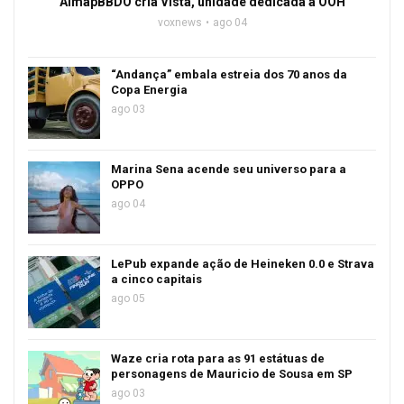
AlmapBBDO cria Vista, unidade dedicada a OOH
voxnews
ago 04
“Andança” embala estreia dos 70 anos da
Copa Energia
ago 03
Marina Sena acende seu universo para a
OPPO
ago 04
LePub expande ação de Heineken 0.0 e Strava
a cinco capitais
ago 05
Waze cria rota para as 91 estátuas de
personagens de Mauricio de Sousa em SP
ago 03