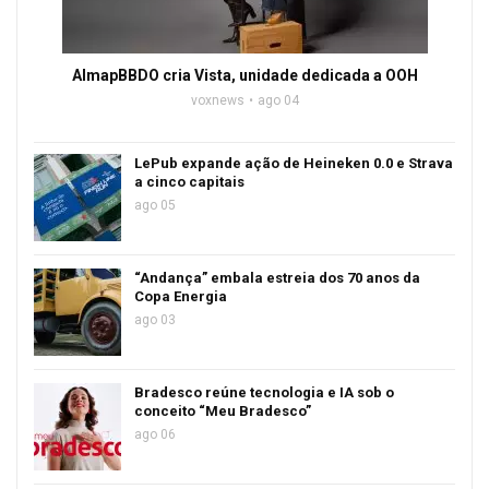
AlmapBBDO cria Vista, unidade dedicada a OOH
voxnews
ago 04
LePub expande ação de Heineken 0.0 e Strava
a cinco capitais
ago 05
“Andança” embala estreia dos 70 anos da
Copa Energia
ago 03
Bradesco reúne tecnologia e IA sob o
conceito “Meu Bradesco”
ago 06