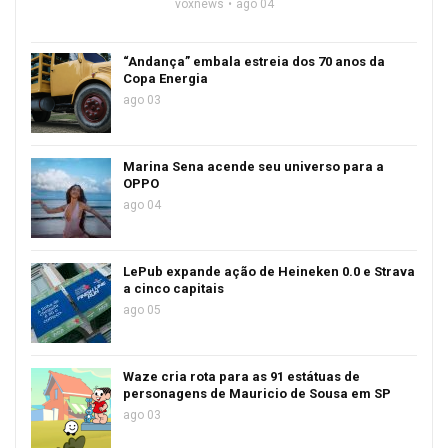
voxnews
ago 04
“Andança” embala estreia dos 70 anos da
Copa Energia
ago 03
Marina Sena acende seu universo para a
OPPO
ago 04
LePub expande ação de Heineken 0.0 e Strava
a cinco capitais
ago 05
Waze cria rota para as 91 estátuas de
personagens de Mauricio de Sousa em SP
ago 03