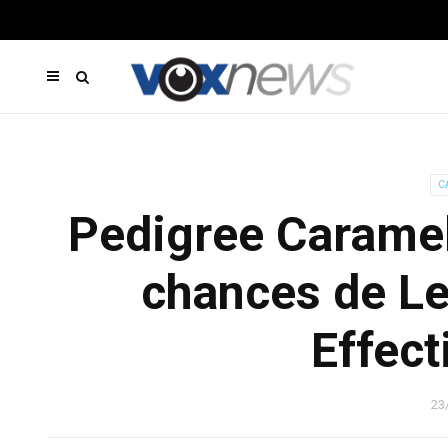
C
Pedigree Caramelo
chances de Le
Effect
23