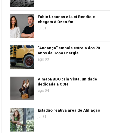
Fabio Urbanas e Luci Bondiole
chegam à Ozen.fm
jul 31
“Andança” embala estreia dos 70
anos da Copa Energia
ago 03
AlmapBBDO cria Vista, unidade
dedicada a OOH
ago 04
Estadão reativa área de Afiliação
jul 31