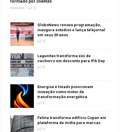
formado por clientes
voxnews
jul 31
GloboNews renova programação,
inaugura estúdios e lança telejornal
em seus 30 anos
jul 31
Lagunitas transforma xixi de
cachorro em desconto para IPA Day
jul 31
Energisa e Heads posicionam
inovação como motor da
transformação energética
jul 31
Felina transforma edifício Copan em
plataforma de mídia para marcas
jul 31