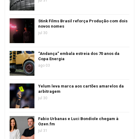
jul 31
Stink Films Brasil reforça Produção com dois
novos nomes
jul 30
“Andança” embala estreia dos 70 anos da
Copa Energia
ago 03
Yelum leva marca aos cartões amarelos da
arbitragem
jul 30
Fabio Urbanas e Luci Bondiole chegam à
Ozen.fm
jul 31