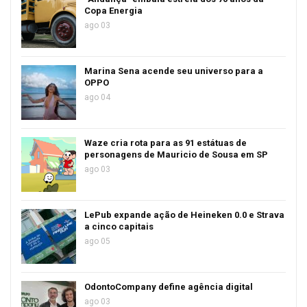
Copa Energia
ago 03
Marina Sena acende seu universo para a
OPPO
ago 04
Waze cria rota para as 91 estátuas de
personagens de Mauricio de Sousa em SP
ago 03
LePub expande ação de Heineken 0.0 e Strava
a cinco capitais
ago 05
OdontoCompany define agência digital
ago 03