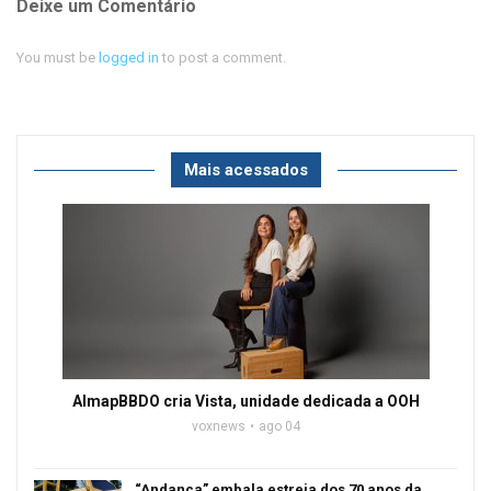
Deixe um Comentário
You must be
logged in
to post a comment.
Mais acessados
AlmapBBDO cria Vista, unidade dedicada a OOH
voxnews
ago 04
“Andança” embala estreia dos 70 anos da