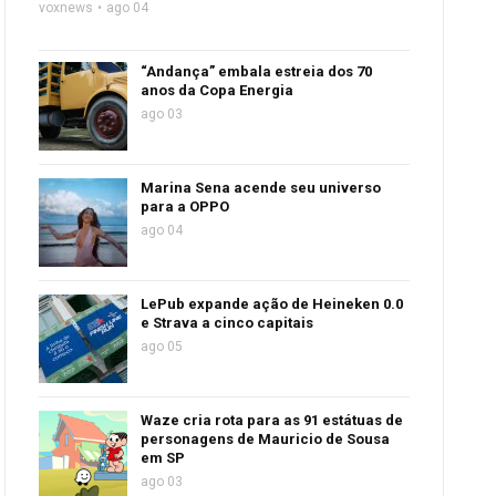
voxnews
ago 04
“Andança” embala estreia dos 70
anos da Copa Energia
ago 03
Marina Sena acende seu universo
para a OPPO
ago 04
LePub expande ação de Heineken 0.0
e Strava a cinco capitais
ago 05
Waze cria rota para as 91 estátuas de
personagens de Mauricio de Sousa
em SP
ago 03