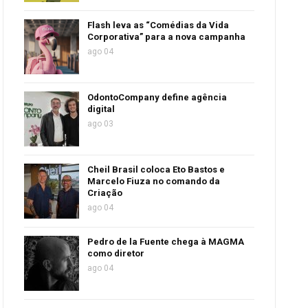
Flash leva as “Comédias da Vida
Corporativa” para a nova campanha
ago 04
OdontoCompany define agência
digital
ago 03
Cheil Brasil coloca Eto Bastos e
Marcelo Fiuza no comando da
Criação
ago 04
Pedro de la Fuente chega à MAGMA
como diretor
ago 04