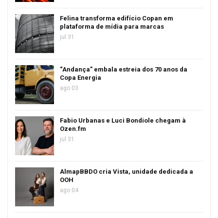
Felina transforma edifício Copan em
plataforma de mídia para marcas
jul 31
“Andança” embala estreia dos 70 anos da
Copa Energia
ago 03
Fabio Urbanas e Luci Bondiole chegam à
Ozen.fm
jul 31
AlmapBBDO cria Vista, unidade dedicada a
OOH
ago 04