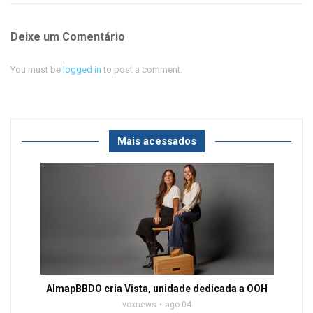
Deixe um Comentário
You must be
logged in
to post a comment.
Mais acessados
AlmapBBDO cria Vista, unidade dedicada a OOH
voxnews
ago 04