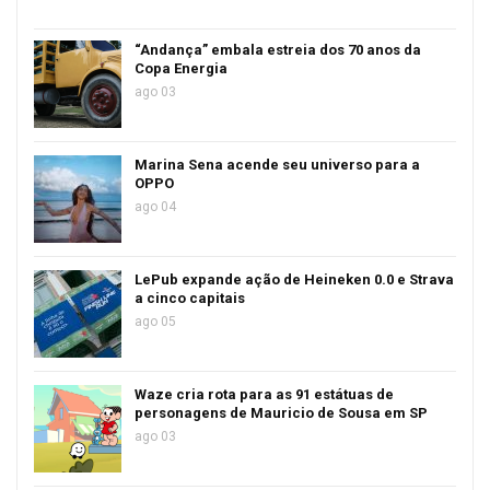
“Andança” embala estreia dos 70 anos da
Copa Energia
ago 03
Marina Sena acende seu universo para a
OPPO
ago 04
LePub expande ação de Heineken 0.0 e Strava
a cinco capitais
ago 05
Waze cria rota para as 91 estátuas de
personagens de Mauricio de Sousa em SP
ago 03