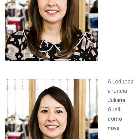
A Loducca
anuncia
Juliana
Gueli
como
nova