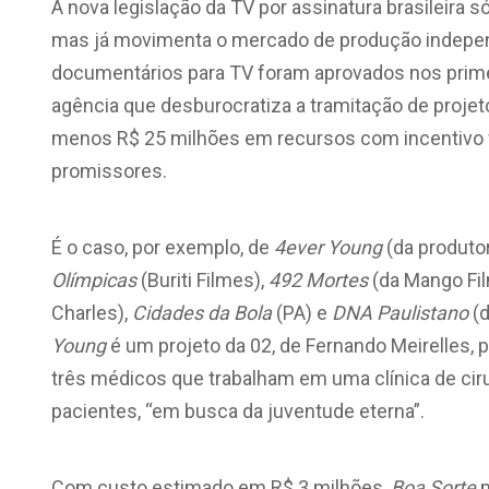
A nova legislação da TV por assinatura brasileira 
mas já movimenta o mercado de produção independ
documentários para TV foram aprovados nos prime
agência que desburocratiza a tramitação de proje
menos R$ 25 milhões em recursos com incentivo f
promissores.
É o caso, por exemplo, de
4ever Young
(da produto
Olímpicas
(Buriti Filmes),
492 Mortes
(da Mango Fil
Charles),
Cidades da Bola
(PA) e
DNA Paulistano
(d
Young
é um projeto da 02, de Fernando Meirelles, 
três médicos que trabalham em uma clínica de ciru
pacientes, “em busca da juventude eterna”.
Com custo estimado em R$ 3 milhões,
Boa Sorte
m