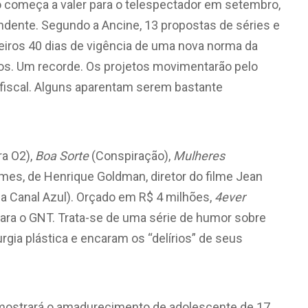
só começa a valer para o telespectador em setembro,
ente. Segundo a Ancine, 13 propostas de séries e
iros 40 dias de vigência de uma nova norma da
tos. Um recorde. Os projetos movimentarão pelo
iscal. Alguns aparentam serem bastante
ra O2),
Boa Sorte
(Conspiração),
Mulheres
mes, de Henrique Goldman, diretor do filme Jean
a Canal Azul). Orçado em R$ 4 milhões,
4ever
para o GNT. Trata-se de uma série de humor sobre
rgia plástica e encaram os “delírios” de seus
ostrará o amadurecimento de adolescente de 17