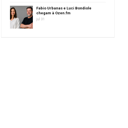
Fabio Urbanas e Luci Bondiole
chegam à Ozen.fm
jul 31