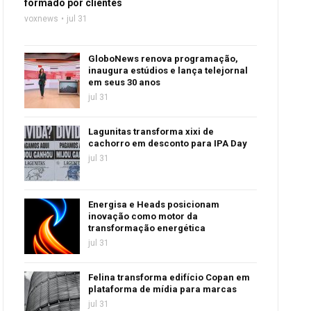
formado por clientes
voxnews
jul 31
GloboNews renova programação,
inaugura estúdios e lança telejornal
em seus 30 anos
jul 31
Lagunitas transforma xixi de
cachorro em desconto para IPA Day
jul 31
Energisa e Heads posicionam
inovação como motor da
transformação energética
jul 31
Felina transforma edifício Copan em
plataforma de mídia para marcas
jul 31