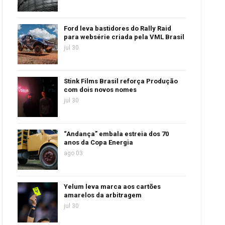
Ford leva bastidores do Rally Raid
para websérie criada pela VML Brasil
jul 30
Stink Films Brasil reforça Produção
com dois novos nomes
jul 30
“Andança” embala estreia dos 70
anos da Copa Energia
ago 03
Yelum leva marca aos cartões
amarelos da arbitragem
jul 30