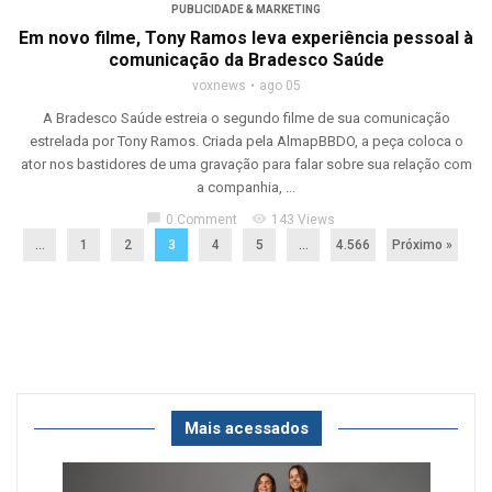
PUBLICIDADE & MARKETING
Em novo filme, Tony Ramos leva experiência pessoal à
comunicação da Bradesco Saúde
voxnews
ago 05
A Bradesco Saúde estreia o segundo filme de sua comunicação
estrelada por Tony Ramos. Criada pela AlmapBBDO, a peça coloca o
ator nos bastidores de uma gravação para falar sobre sua relação com
a companhia, ...
chat_bubble
visibility
0 Comment
143 Views
...
1
2
3
4
5
…
4.566
Próximo »
Mais acessados