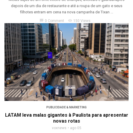
depois de um dia de restaurante e até a roupa de um gato e seus
filhotes entram em cena na nova campanha de Tixan ...
chat_bubble
visibility
0 Comment
150 Views
PUBLICIDADE & MARKETING
LATAM leva malas gigantes à Paulista para apresentar
novas rotas
voxnews
ago 05