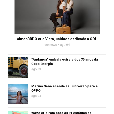
AlmapBBDO cria Vista, unidade dedicada a OOH
voxnews
ago 04
“Andança” embala estreia dos 70 anos da
Copa Energia
ago 03
Marina Sena acende seu universo para a
OPPO
ago 04
Waze cria rota para as 91 estátuas de