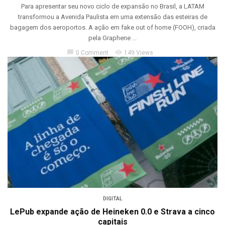
Para apresentar seu novo ciclo de expansão no Brasil, a LATAM
transformou a Avenida Paulista em uma extensão das esteiras de
bagagem dos aeroportos. A ação em fake out of home (FOOH), criada
pela Graphene ...
chat_bubble
visibility
0 Comment
149 Views
DIGITAL
LePub expande ação de Heineken 0.0 e Strava a cinco
capitais