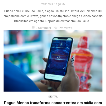
voxnews
ago 05
Criada pela LePub São Paulo, a ação Finish Line Detour, de Heineken 0.0
em parceria com o Strava, ganha novos trajetos e chega a cinco capitais
brasileiras em agosto. Depois de estrear em São Paulo ...
chat_bubble
visibility
0 Comment
194 Views
DIGITAL
Pague Menos transforma concorrentes em mídia com