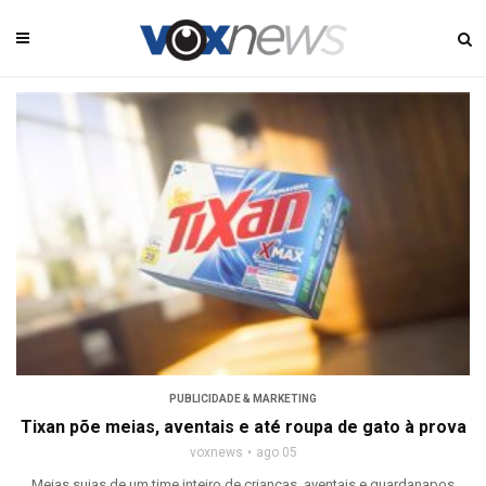
PUBLICIDADE & MARKETING
Tixan põe meias, aventais e até roupa de gato à prova
voxnews
ago 05
Meias sujas de um time inteiro de crianças, aventais e guardanapos