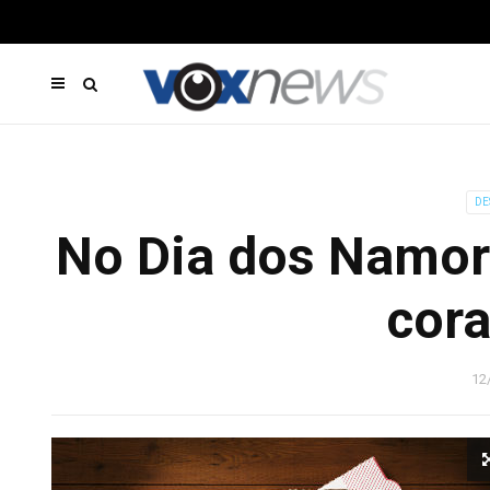
DE
No Dia dos Namor
cor
12