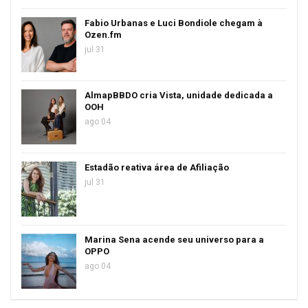
Fabio Urbanas e Luci Bondiole chegam à
Ozen.fm
jul 31
AlmapBBDO cria Vista, unidade dedicada a
OOH
ago 04
Estadão reativa área de Afiliação
jul 31
Marina Sena acende seu universo para a
OPPO
ago 04