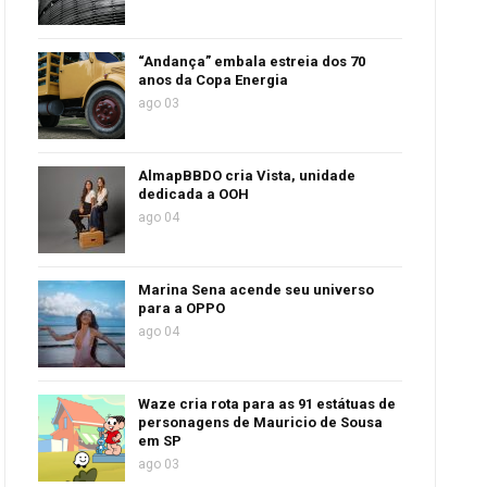
“Andança” embala estreia dos 70
anos da Copa Energia
ago 03
AlmapBBDO cria Vista, unidade
dedicada a OOH
ago 04
Marina Sena acende seu universo
para a OPPO
ago 04
Waze cria rota para as 91 estátuas de
personagens de Mauricio de Sousa
em SP
ago 03