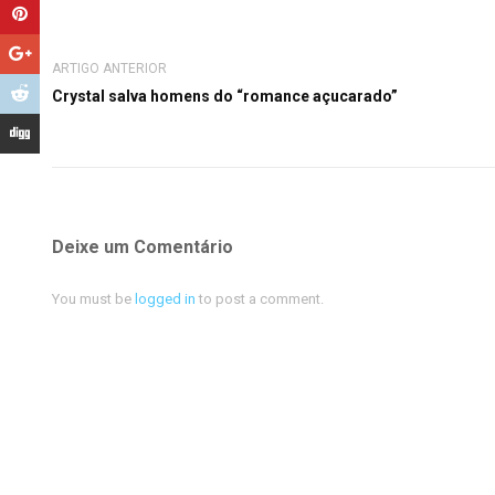
ARTIGO ANTERIOR
Crystal salva homens do “romance açucarado”
Deixe um Comentário
You must be
logged in
to post a comment.