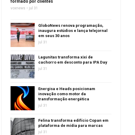
formado por clientes
voxnews
jul 31
GloboNews renova programação,
inaugura estúdios e lança telejornal
em seus 30 anos
jul 31
Lagunitas transforma xixi de
cachorro em desconto para IPA Day
jul 31
Energisa e Heads posicionam
inovação como motor da
transformação energética
jul 31
Felina transforma edifício Copan em
plataforma de mídia para marcas
jul 31