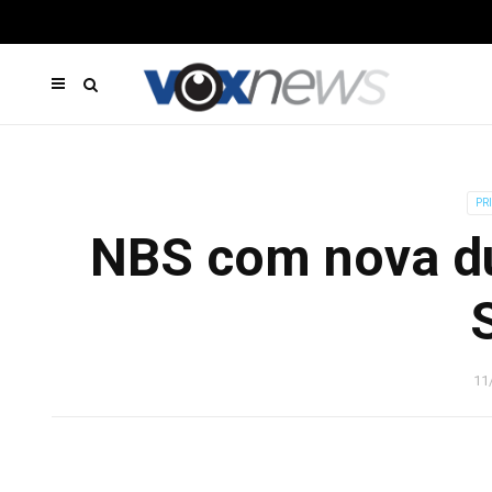
PR
NBS com nova du
11