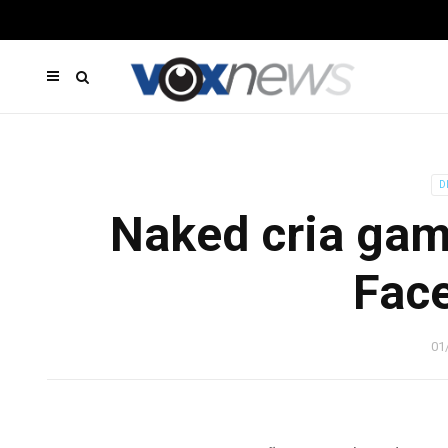
D
Naked cria gam
Fac
01