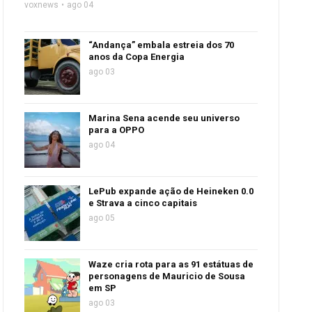
voxnews
ago 04
“Andança” embala estreia dos 70
anos da Copa Energia
ago 03
Marina Sena acende seu universo
para a OPPO
ago 04
LePub expande ação de Heineken 0.0
e Strava a cinco capitais
ago 05
Waze cria rota para as 91 estátuas de
personagens de Mauricio de Sousa
em SP
ago 03