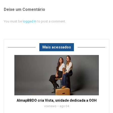
Deixe um Comentário
You must be
logged in
to post a comment.
Mais acessados
AlmapBBDO cria Vista, unidade dedicada a OOH
voxnews
ago 04