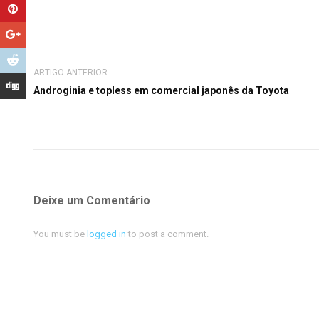
ARTIGO ANTERIOR
Androginia e topless em comercial japonês da Toyota
Deixe um Comentário
You must be
logged in
to post a comment.