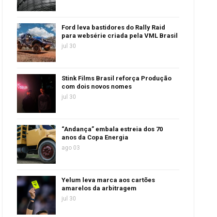
Ford leva bastidores do Rally Raid
para websérie criada pela VML Brasil
jul 30
Stink Films Brasil reforça Produção
com dois novos nomes
jul 30
“Andança” embala estreia dos 70
anos da Copa Energia
ago 03
Yelum leva marca aos cartões
amarelos da arbitragem
jul 30