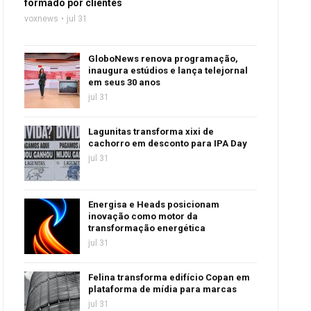
formado por clientes
voxnews
jul 31
GloboNews renova programação,
inaugura estúdios e lança telejornal
em seus 30 anos
jul 31
Lagunitas transforma xixi de
cachorro em desconto para IPA Day
jul 31
Energisa e Heads posicionam
inovação como motor da
transformação energética
jul 31
Felina transforma edifício Copan em
plataforma de mídia para marcas
jul 31