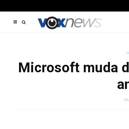
D
Microsoft muda d
a
23