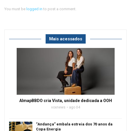
You must be
logged in
to post a comment.
Mais acessados
AlmapBBDO cria Vista, unidade dedicada a OOH
voxnews
ago 04
“Andança” embala estreia dos 70 anos da
Copa Energia