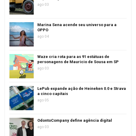
ago 03
Marina Sena acende seu universo para a
OPPO
ago 04
Waze cria rota para as 91 estátuas de
personagens de Mauricio de Sousa em SP
ago 03
LePub expande ação de Heineken 0.0 e Strava
a cinco capitais
ago 05
OdontoCompany define agência digital
ago 03