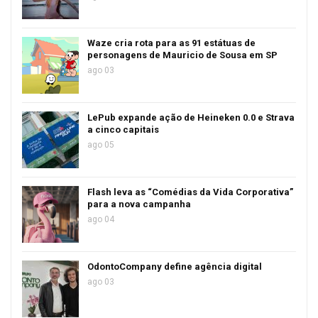
Waze cria rota para as 91 estátuas de
personagens de Mauricio de Sousa em SP
ago 03
LePub expande ação de Heineken 0.0 e Strava
a cinco capitais
ago 05
Flash leva as “Comédias da Vida Corporativa”
para a nova campanha
ago 04
OdontoCompany define agência digital
ago 03