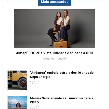
Mais acessados
AlmapBBDO cria Vista, unidade dedicada a OOH
voxnews
ago 04
“Andança” embala estreia dos 70 anos da
Copa Energia
ago 03
Marina Sena acende seu universo para a
OPPO
ago 04