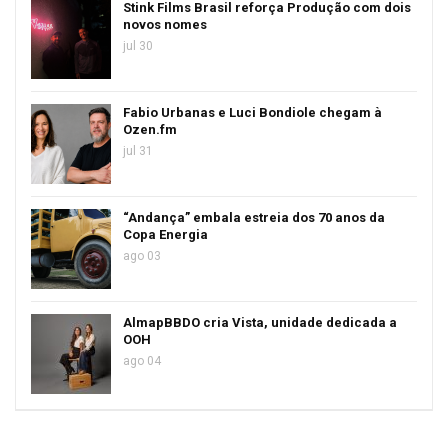
Stink Films Brasil reforça Produção com dois
novos nomes
jul 30
Fabio Urbanas e Luci Bondiole chegam à
Ozen.fm
jul 31
“Andança” embala estreia dos 70 anos da
Copa Energia
ago 03
AlmapBBDO cria Vista, unidade dedicada a
OOH
ago 04