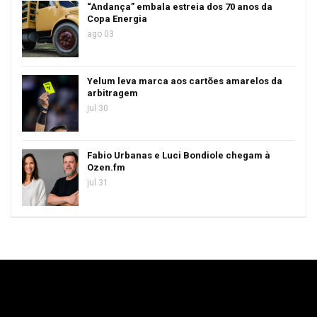
“Andança” embala estreia dos 70 anos da
Copa Energia
ago 03
Yelum leva marca aos cartões amarelos da
arbitragem
jul 30
Fabio Urbanas e Luci Bondiole chegam à
Ozen.fm
jul 31