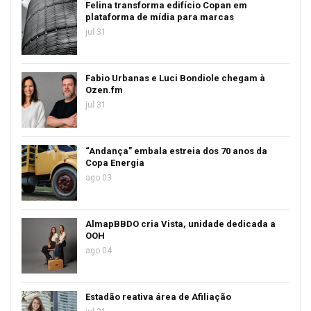
Felina transforma edifício Copan em
plataforma de mídia para marcas
jul 31
Fabio Urbanas e Luci Bondiole chegam à
Ozen.fm
jul 31
“Andança” embala estreia dos 70 anos da
Copa Energia
ago 03
AlmapBBDO cria Vista, unidade dedicada a
OOH
ago 04
Estadão reativa área de Afiliação