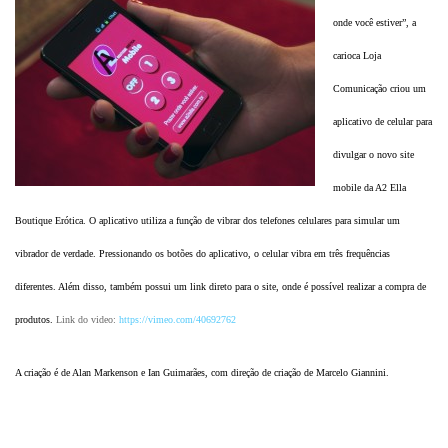
onde você estiver”, a
carioca Loja
Comunicação criou um
aplicativo de celular para
divulgar o novo site
mobile da A2 Ella
Boutique Erótica. O aplicativo utiliza a função de vibrar dos telefones celulares para simular um
vibrador de verdade. Pressionando os botões do aplicativo, o celular vibra em três frequências
diferentes. Além disso, também possui um link direto para o site, onde é possível realizar a compra de
produtos.
Link do video:
https://vimeo.com/40692762
A criação é de
Alan Markenson e Ian Guimarães, com direção de criação de
Marcelo Giannini.