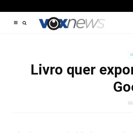
D
Livro quer expo
Go
22