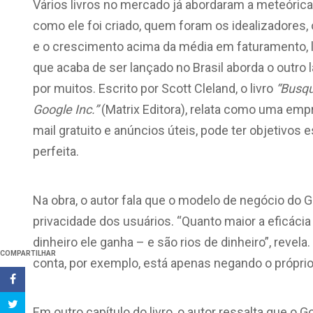
Vários livros no mercado já abordaram a meteórica
como ele foi criado, quem foram os idealizadores
e o crescimento acima da média em faturamento, l
que acaba de ser lançado no Brasil aborda o outro 
por muitos. Escrito por Scott Cleland, o livro
“Busqu
Google Inc.”
(Matrix Editora), relata como uma emp
mail gratuito e anúncios úteis, pode ter objetivo
perfeita.
Na obra, o autor fala que o modelo de negócio do G
privacidade dos usuários. “Quanto maior a eficáci
dinheiro ele ganha – e são rios de dinheiro”, reve
COMPARTILHAR
conta, por exemplo, está apenas negando o próprio
Em outro capítulo do livro, o autor ressalta que o G