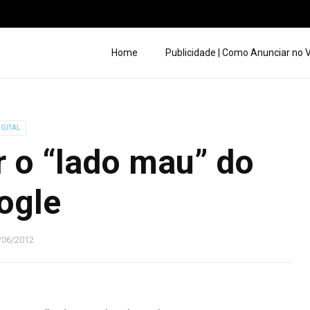
Home
Publicidade | Como Anunciar no
IGITAL
r o “lado mau” do
ogle
/06/2012