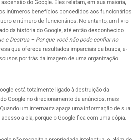
 ascensão do Google. Eles relatam, em sua maioria,
, os inúmeros benefícios concedidos aos funcionários
ucro e número de funcionários. No entanto, um livro
lado da história do Google, até então desconhecido
e e Destrua – Por que você não pode confiar no
resa que oferece resultados imparciais de busca, e-
s escusos por trás da imagem de uma organização
oogle está totalmente ligado à destruição da
a do Google no direcionamento de anúncios, mais
la. Quando um internauta apaga uma informação de sua
 acesso a ela, porque o Google fica com uma cópia.
oogle não respeita a propriedade intelectual e, além de