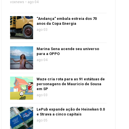
voxnews
ago 04
“Andança” embala estreia dos 70
anos da Copa Energia
ago 03
Marina Sena acende seu universo
para a OPPO
ago 04
Waze cria rota para as 91 estátuas de
personagens de Mauricio de Sousa
em SP
ago 03
LePub expande ação de Heineken 0.0
e Strava a cinco capitais
ago 05