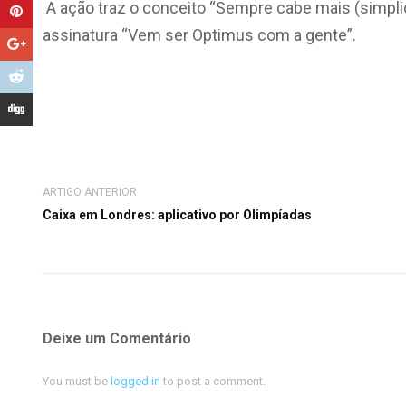
A ação traz o conceito “Sempre cabe mais (simplicid
assinatura “Vem ser Optimus com a gente”.
ARTIGO ANTERIOR
Caixa em Londres: aplicativo por Olimpíadas
Deixe um Comentário
You must be
logged in
to post a comment.