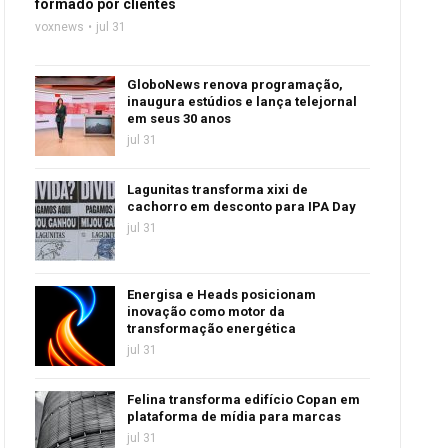
formado por clientes
voxnews
jul 31
GloboNews renova programação,
inaugura estúdios e lança telejornal
em seus 30 anos
jul 31
Lagunitas transforma xixi de
cachorro em desconto para IPA Day
jul 31
Energisa e Heads posicionam
inovação como motor da
transformação energética
jul 31
Felina transforma edifício Copan em
plataforma de mídia para marcas
jul 31