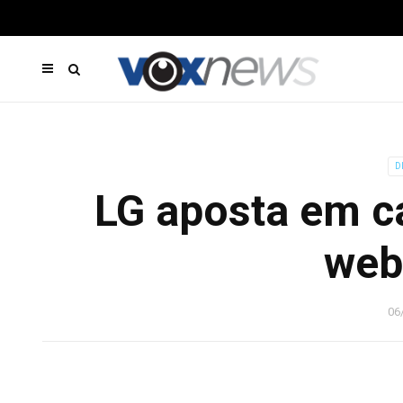
D
LG aposta em 
web
06