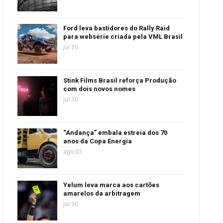
Ford leva bastidores do Rally Raid
para websérie criada pela VML Brasil
jul 30
Stink Films Brasil reforça Produção
com dois novos nomes
jul 30
“Andança” embala estreia dos 70
anos da Copa Energia
ago 03
Yelum leva marca aos cartões
amarelos da arbitragem
jul 30