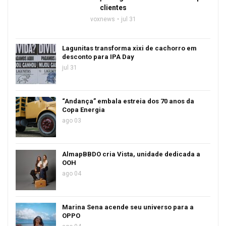
clientes
voxnews
jul 31
Lagunitas transforma xixi de cachorro em
desconto para IPA Day
jul 31
“Andança” embala estreia dos 70 anos da
Copa Energia
ago 03
AlmapBBDO cria Vista, unidade dedicada a
OOH
ago 04
Marina Sena acende seu universo para a
OPPO