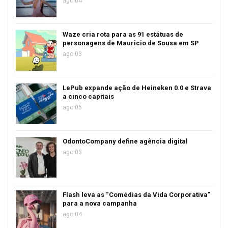
ago 04
Waze cria rota para as 91 estátuas de
personagens de Mauricio de Sousa em SP
ago 03
LePub expande ação de Heineken 0.0 e Strava
a cinco capitais
ago 05
OdontoCompany define agência digital
ago 03
Flash leva as “Comédias da Vida Corporativa”
para a nova campanha
ago 04