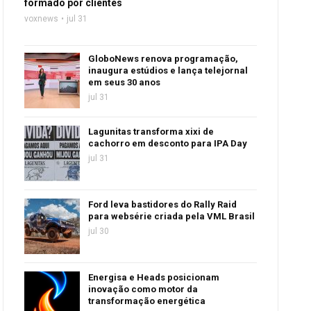
formado por clientes
voxnews
jul 31
GloboNews renova programação,
inaugura estúdios e lança telejornal
em seus 30 anos
jul 31
Lagunitas transforma xixi de
cachorro em desconto para IPA Day
jul 31
Ford leva bastidores do Rally Raid
para websérie criada pela VML Brasil
jul 30
Energisa e Heads posicionam
inovação como motor da
transformação energética