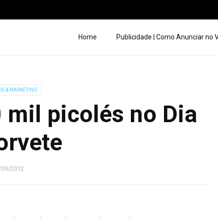
Home
Publicidade | Como Anunciar no
DE & MARKETING
 mil picolés no Dia
orvete
/09/2012