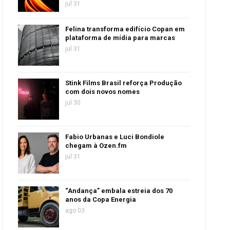
jul 31
Felina transforma edifício Copan em
plataforma de mídia para marcas
jul 31
Stink Films Brasil reforça Produção
com dois novos nomes
jul 30
Fabio Urbanas e Luci Bondiole
chegam à Ozen.fm
jul 31
“Andança” embala estreia dos 70
anos da Copa Energia
ago 03