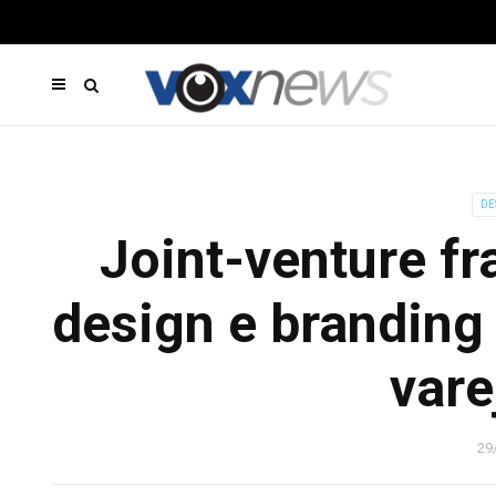
DE
Joint-venture fr
design e branding
vare
29