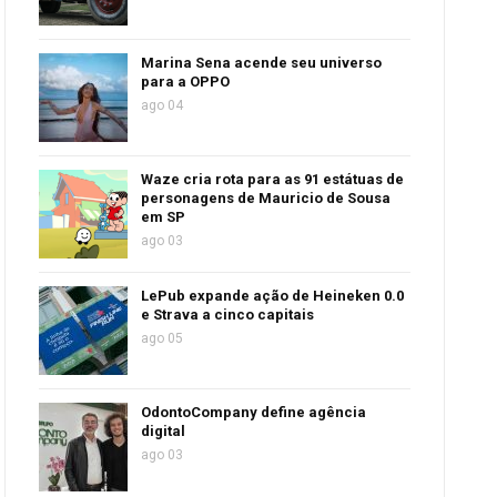
Marina Sena acende seu universo
para a OPPO
ago 04
Waze cria rota para as 91 estátuas de
personagens de Mauricio de Sousa
em SP
ago 03
LePub expande ação de Heineken 0.0
e Strava a cinco capitais
ago 05
OdontoCompany define agência
digital
ago 03