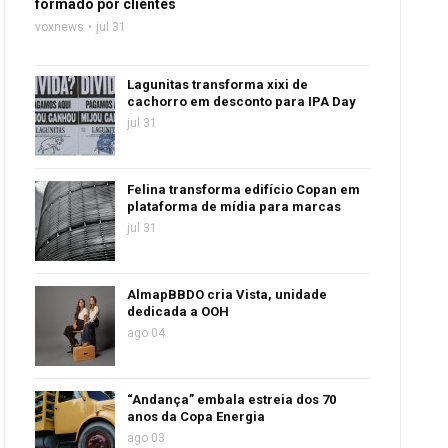
formado por clientes
voxnews
jul 31
Lagunitas transforma xixi de
cachorro em desconto para IPA Day
jul 31
Felina transforma edifício Copan em
plataforma de mídia para marcas
jul 31
AlmapBBDO cria Vista, unidade
dedicada a OOH
ago 04
“Andança” embala estreia dos 70
anos da Copa Energia
ago 03