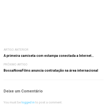
ARTIGO ANTERIOR
A primeira camiseta com estampa conectada a Internet…
PRÓXIMO ARTIGO
BossaNovaFilms anuncia contratação na área internacional
Deixe um Comentário
You must be
logged in
to post a comment.