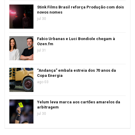
Stink Films Brasil reforça Produção com dois
novos nomes
jul 30
Fabio Urbanas e Luci Bondiole chegam à
Ozen.fm
jul 31
“Andança” embala estreia dos 70 anos da
Copa Energia
ago 03
Yelum leva marca aos cartões amarelos da
arbitragem
jul 30